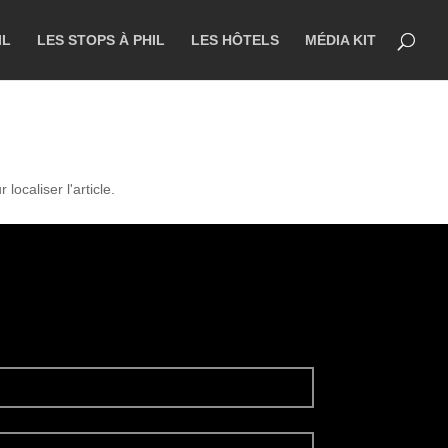
IL
LES STOPS À PHIL
LES HÔTELS
MÉDIA KIT
ocaliser l'article.