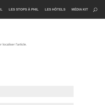
IL
LES STOPS À PHIL
LES HÔTELS
MÉDIA KIT
ocaliser l'article.